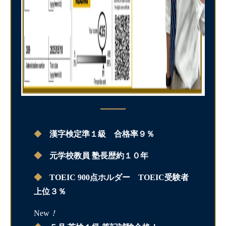
◆
漢字検定準１級 合格率９％
◆
元学校教員 塾長歴約１０年
◆
TOEIC 900点ホルダー TOEIC受験者
上位３％
New
！