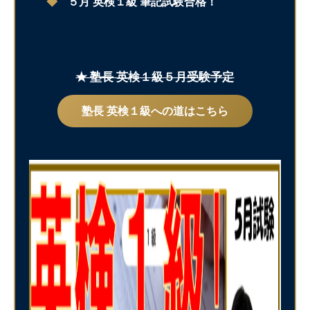
◆
５月 英検１級 筆記試験合格！
★ 塾長 英検１級５月受験予定
塾長 英検１級への道はこちら